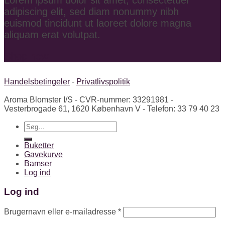
adipiscing elit, sed diam nonummy nibh
euismod tincidunt ut laoreet dolore magna
aliquam erat volutpat.
Shop now
Handelsbetingeler
-
Privatlivspolitik
Aroma Blomster I/S - CVR-nummer: 33291981 -
Vesterbrogade 61, 1620 København V - Telefon: 33 79 40 23
Søg
efter:
Buketter
Gavekurve
Bamser
Log ind
Log ind
Brugernavn eller e-mailadresse
*