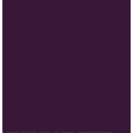
A Fancy top Title
Welcome to COOL
Our Shop
Lorem ipsum dolor sit amet, consectetuer