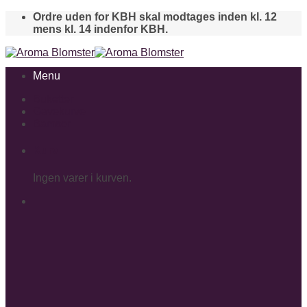
Skip
Ordre uden for KBH skal modtages inden kl. 12
to
mens kl. 14 indenfor KBH.
content
Menu
Buketter
Gavekurve
Bamser
Kurv
Ingen varer i kurven.