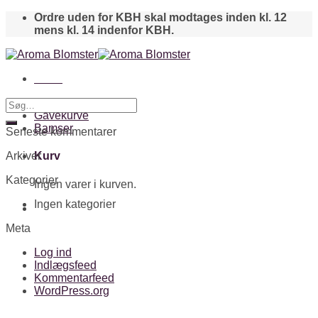
Skip
Ordre uden for KBH skal modtages inden kl. 12
to
mens kl. 14 indenfor KBH.
content
Menu
Buketter
Gavekurve
Bamser
Seneste kommentarer
Arkiver
Kurv
Kategorier
Ingen varer i kurven.
Ingen kategorier
Meta
Log ind
Indlægsfeed
Kommentarfeed
WordPress.org