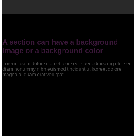
A section can have a background
image or a background color
Lorem ipsum dolor sit amet, consectetuer adipiscing elit, sed
diam nonummy nibh euismod tincidunt ut laoreet dolore
magna aliquam erat volutpat….