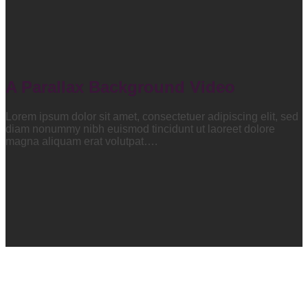
A Parallax Background Video
Lorem ipsum dolor sit amet, consectetuer adipiscing elit, sed
diam nonummy nibh euismod tincidunt ut laoreet dolore
magna aliquam erat volutpat….