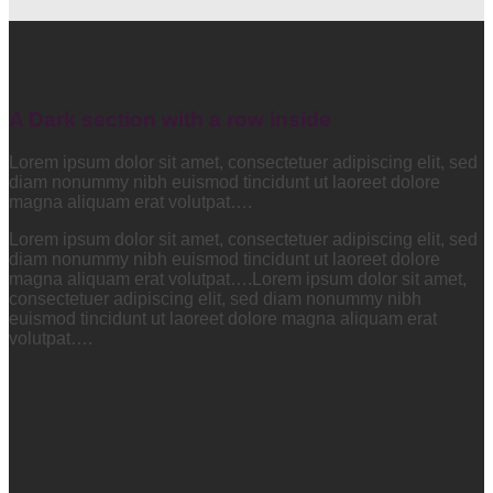
A Dark section with a row inside
Lorem ipsum dolor sit amet, consectetuer adipiscing elit, sed
diam nonummy nibh euismod tincidunt ut laoreet dolore
magna aliquam erat volutpat….
Lorem ipsum dolor sit amet, consectetuer adipiscing elit, sed
diam nonummy nibh euismod tincidunt ut laoreet dolore
magna aliquam erat volutpat….Lorem ipsum dolor sit amet,
consectetuer adipiscing elit, sed diam nonummy nibh
euismod tincidunt ut laoreet dolore magna aliquam erat
volutpat….