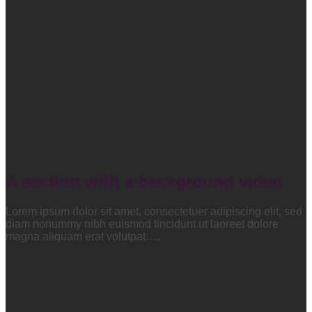
A section with a background video
Lorem ipsum dolor sit amet, consectetuer adipiscing elit, sed
diam nonummy nibh euismod tincidunt ut laoreet dolore
magna aliquam erat volutpat….