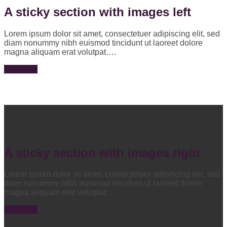
A sticky section with images left
Lorem ipsum dolor sit amet, consectetuer adipiscing elit, sed
diam nonummy nibh euismod tincidunt ut laoreet dolore
magna aliquam erat volutpat….
Click me!
A sticky section with images right
Lorem ipsum dolor sit amet, consectetuer adipiscing elit, sed
diam nonummy nibh euismod tincidunt ut laoreet dolore
magna aliquam erat volutpat….
Click me!