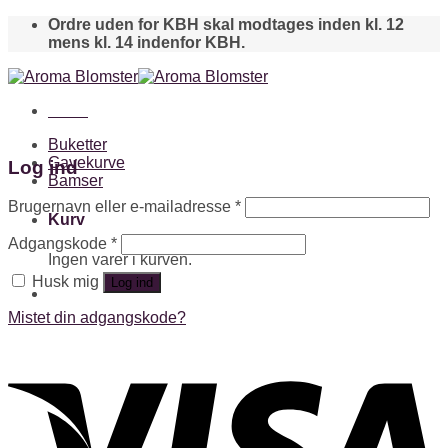
Skip
Ordre uden for KBH skal modtages inden kl. 12
to
mens kl. 14 indenfor KBH.
content
Menu
Buketter
Gavekurve
Log ind
Bamser
Brugernavn eller e-mailadresse
*
Kurv
Adgangskode
*
Ingen varer i kurven.
Husk mig
Log ind
Mistet din adgangskode?