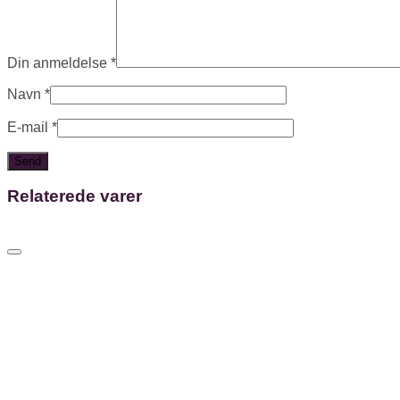
Din anmeldelse
*
Navn
*
E-mail
*
Relaterede varer