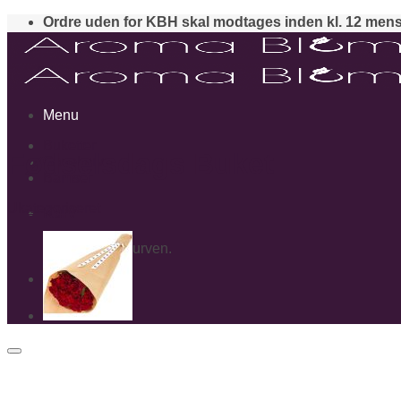
Skip
Ordre uden for KBH skal modtages inden kl. 12 mens
to
content
Menu
Buketter
Fødselsdags Buket
Gavekurve
Bamser
Ukategoriseret
Kurv
Ingen varer i kurven.