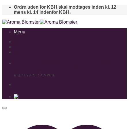
Skip
Ordre uden for KBH skal modtages inden kl. 12
to
mens kl. 14 indenfor KBH.
content
Menu
Buketter
Gavekurve
Bamser
Josefine – Lyserød bamse
Kurv
uden rose
Ingen varer i kurven.
Bamser