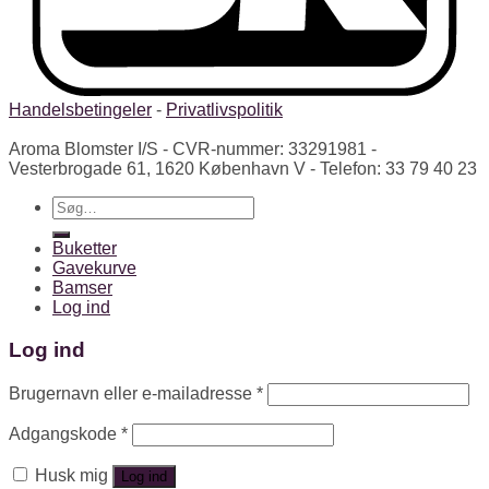
Handelsbetingeler
-
Privatlivspolitik
Aroma Blomster I/S - CVR-nummer: 33291981 -
Vesterbrogade 61, 1620 København V - Telefon: 33 79 40 23
Søg
efter:
Buketter
Gavekurve
Bamser
Log ind
Log ind
Brugernavn eller e-mailadresse
*
Adgangskode
*
Husk mig
Log ind