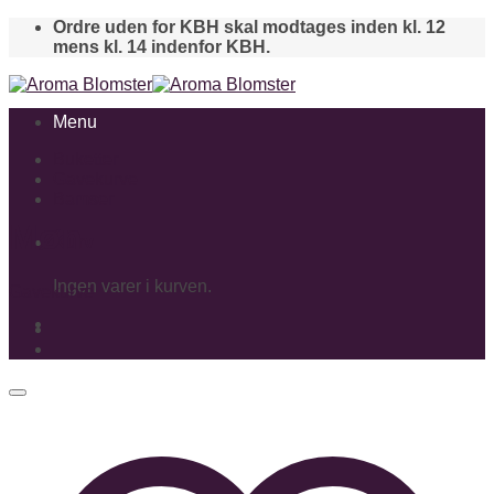
Skip
Ordre uden for KBH skal modtages inden kl. 12
to
mens kl. 14 indenfor KBH.
content
Menu
Buketter
Gavekurve
Bamser
Møn
Kurv
Ingen varer i kurven.
Gavekurve